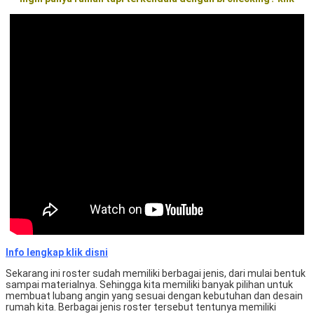
Info lengkap klik disni
Sekarang ini roster sudah memiliki berbagai jenis, dari mulai bentuk
sampai materialnya. Sehingga kita memiliki banyak pilihan untuk
membuat lubang angin yang sesuai dengan kebutuhan dan desain
rumah kita. Berbagai jenis roster tersebut tentunya memiliki