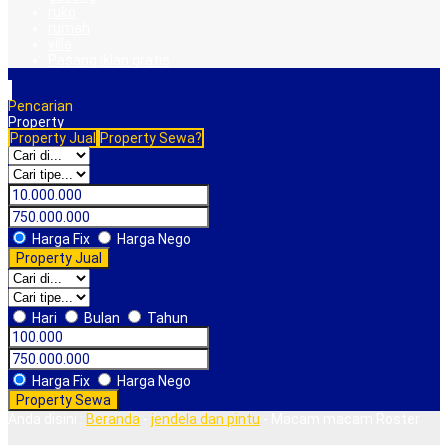
ruko
rumah
villa
Pasang iklan gratis
Pencarian
Property
Property Jual
Property Sewa?
Harga Fix
Harga Nego
Property Jual
Hari
Bulan
Tahun
Harga Fix
Harga Nego
Property Sewa
Anda disini :
Beranda
-
jendela dan pintu
-
Macam macam Roster