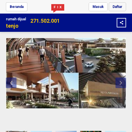
Beranda
Masuk
Daftar
F I X
rumah
dijual
271.502.001
tenjo