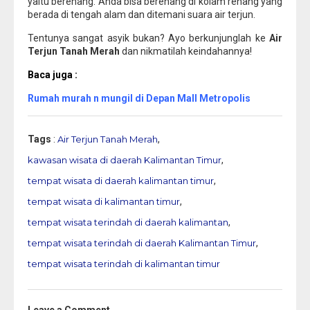
yaitu berenang. Anda bisa berenang di kolam renang yang
berada di tengah alam dan ditemani suara air terjun.
Tentunya sangat asyik bukan? Ayo berkunjunglah ke
Air
Terjun Tanah Merah
dan nikmatilah keindahannya!
Baca juga :
Rumah murah n mungil di Depan Mall Metropolis
Tags
:
Air Terjun Tanah Merah
,
kawasan wisata di daerah Kalimantan Timur
,
tempat wisata di daerah kalimantan timur
,
tempat wisata di kalimantan timur
,
tempat wisata terindah di daerah kalimantan
,
tempat wisata terindah di daerah Kalimantan Timur
,
tempat wisata terindah di kalimantan timur
Leave a Comment