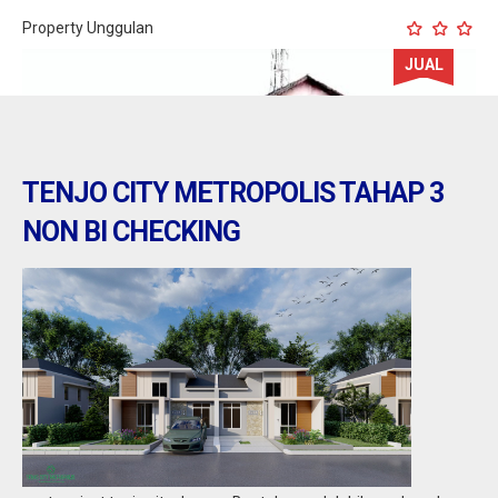
Property Unggulan
JUAL
TENJO CITY METROPOLIS TAHAP 3
NON BI CHECKING
banten : Dijual Bengkel / Gudang di pinggir
jalan raya serang
Jual
9,50 M