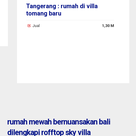
Tangerang : rumah di villa
tomang baru
Jual
1,30 M
maja
ba
J
rumah mewah bernuansakan bali
dilengkapi rofftop sky villa