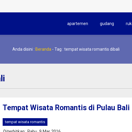
apartemen
gudang
ruk
Anda disini :
Beranda
-
Tag : tempat wisata romantis dibali
li
Tempat Wisata Romantis di Pulau Bali
tempat wisata romantis
Diterbitkan
: Rabu, 9 Mar 2016