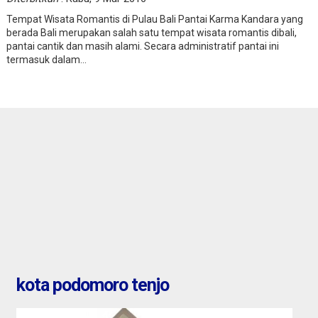
Tempat Wisata Romantis di Pulau Bali Pantai Karma Kandara yang
berada Bali merupakan salah satu tempat wisata romantis dibali,
pantai cantik dan masih alami. Secara administratif pantai ini
termasuk dalam...
 Bengkel /
banten : sewa rumah citra 
ir jalan raya
9,50 M
kota podomoro tenjo