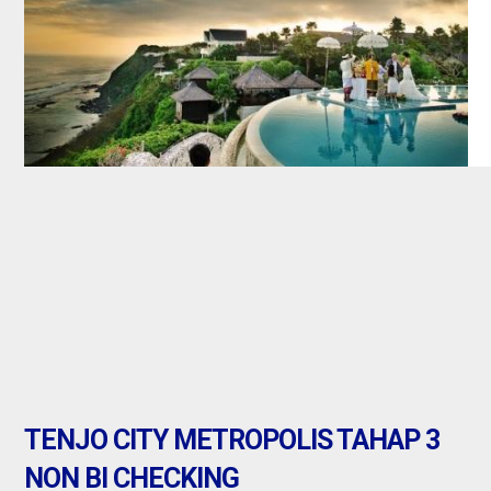
banten : Dijual
Gudang di pingg
serang
Jual
TENJO CITY METROPOLIS TAHAP 3
NON BI CHECKING