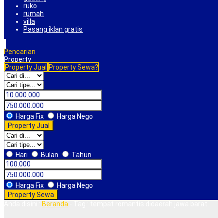
ruko
rumah
villa
Pasang iklan gratis
Pencarian
Property
Property Jual
Property Sewa?
Harga Fix
Harga Nego
Property Jual
Hari
Bulan
Tahun
Harga Fix
Harga Nego
Property Sewa
Anda disini :
Beranda
-
Tag : tempat romantis didaerah jawa barat