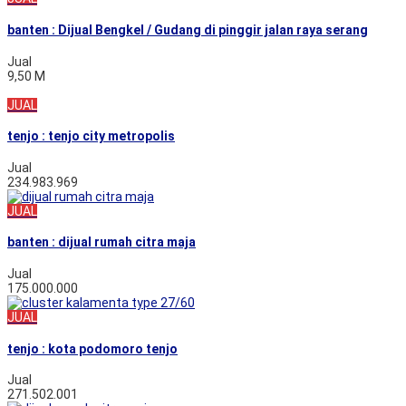
banten : Dijual Bengkel / Gudang di pinggir jalan raya serang
Jual
9,50 M
JUAL
tenjo : tenjo city metropolis
Jual
234.983.969
JUAL
banten : dijual rumah citra maja
Jual
175.000.000
JUAL
tenjo : kota podomoro tenjo
Jual
271.502.001