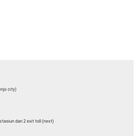
njo city)
asiun dan 2 exit toll (next)