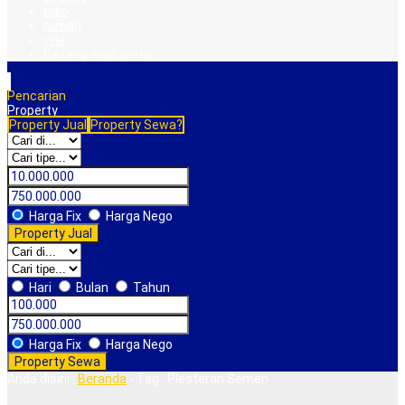
ruko
rumah
villa
Pasang iklan gratis
Pencarian
Property
Property Jual
Property Sewa?
Harga Fix
Harga Nego
Property Jual
Hari
Bulan
Tahun
Harga Fix
Harga Nego
Property Sewa
Anda disini :
Beranda
-
Tag : Plesteran Semen