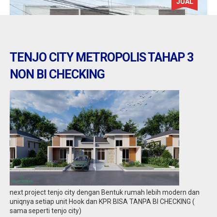
JUAL
TENJO CITY METROPOLIS TAHAP 3
NON BI CHECKING
Tangerang : jual ruko daerah gondrong
cipondoh
Jual
2,10 M
next project tenjo city dengan Bentuk rumah lebih modern dan
uniqnya setiap unit Hook dan KPR BISA TANPA BI CHECKING (
sama seperti tenjo city)