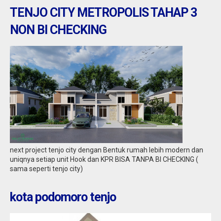
TENJO CITY METROPOLIS TAHAP 3
NON BI CHECKING
Tangerang : jual ruko daerah gondrong
cipondoh
Jual
2,10 M
next project tenjo city dengan Bentuk rumah lebih modern dan
uniqnya setiap unit Hook dan KPR BISA TANPA BI CHECKING (
sama seperti tenjo city)
kota podomoro tenjo