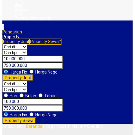
ruko
rumah
villa
Pasang iklan gratis
Pencarian
Property
Property Jual
Property Sewa?
Harga Fix
Harga Nego
Property Jual
Hari
Bulan
Tahun
Harga Fix
Harga Nego
Property Sewa
Anda disini :
Beranda
-
Tag : Macam Macam Cladding