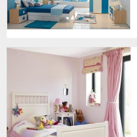
tenjo : kota p
Jual