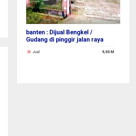
i
banten : Dijual Bengkel /
ba
Gudang di pinggir jalan raya
serang
000.000
Jual
9,50 M