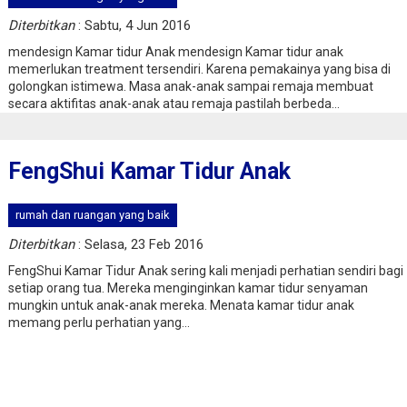
Diterbitkan
: Sabtu, 4 Jun 2016
mendesign Kamar tidur Anak mendesign Kamar tidur anak
memerlukan treatment tersendiri. Karena pemakainya yang bisa di
golongkan istimewa. Masa anak-anak sampai remaja membuat
odomoro tenjo
Tangerang : Rumah dijual d
secara aktifitas anak-anak atau remaja pastilah berbeda...
sepatan city
271.502.001
Jual
450.
FengShui Kamar Tidur Anak
rumah dan ruangan yang baik
Diterbitkan
: Selasa, 23 Feb 2016
FengShui Kamar Tidur Anak sering kali menjadi perhatian sendiri bagi
setiap orang tua. Mereka menginginkan kamar tidur senyaman
mungkin untuk anak-anak mereka. Menata kamar tidur anak
memang perlu perhatian yang...