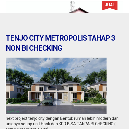
JUAL
TENJO CITY METROPOLIS TAHAP 3
NON BI CHECKING
banten : Dijual Bengkel / Gudang di pinggir
jalan raya serang
Jual
9,50 M
next project tenjo city dengan Bentuk rumah lebih modern dan
uniqnya setiap unit Hook dan KPR BISA TANPA BI CHECKING (