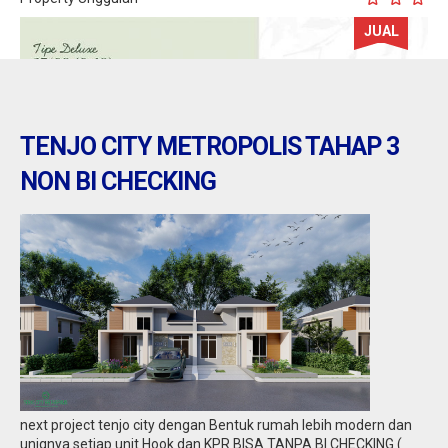
JUAL
TENJO CITY METROPOLIS TAHAP 3
NON BI CHECKING
tenjo : kota podomoro tenjo
Jual
271.502.001
next project tenjo city dengan Bentuk rumah lebih modern dan
uniqnya setiap unit Hook dan KPR BISA TANPA BI CHECKING (