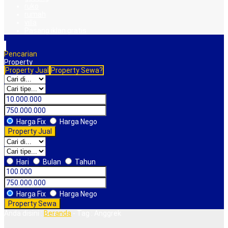
ruko
rumah
villa
Pasang iklan gratis
Pencarian
Property
Property Jual
Property Sewa?
Harga Fix
Harga Nego
Property Jual
Hari
Bulan
Tahun
Harga Fix
Harga Nego
Property Sewa
Anda disini :
Beranda
-
Tag : Anggrek