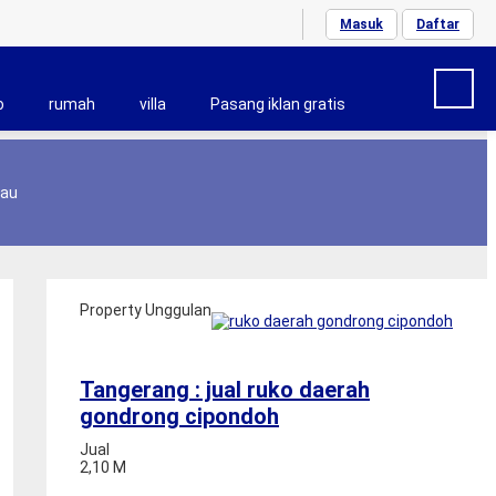
Masuk
Daftar
o
rumah
villa
Pasang iklan gratis
iau
Property Unggulan
Tangerang : jual ruko daerah
gondrong cipondoh
Jual
2,10 M