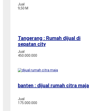
Jual
9,50 M
Tangerang : Rumah dijual di
sepatan city
Jual
450.000.000
banten : dijual rumah citra maja
Jual
175.000.000