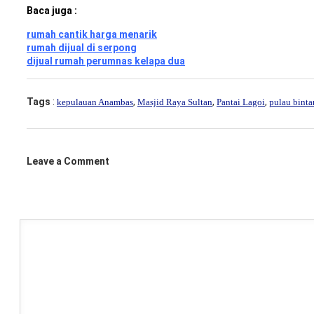
Baca juga :
rumah cantik harga menarik
rumah dijual di serpong
dijual rumah perumnas kelapa dua
Tags
:
,
,
,
kepulauan Anambas
Masjid Raya Sultan
Pantai Lagoi
pulau binta
Leave a Comment