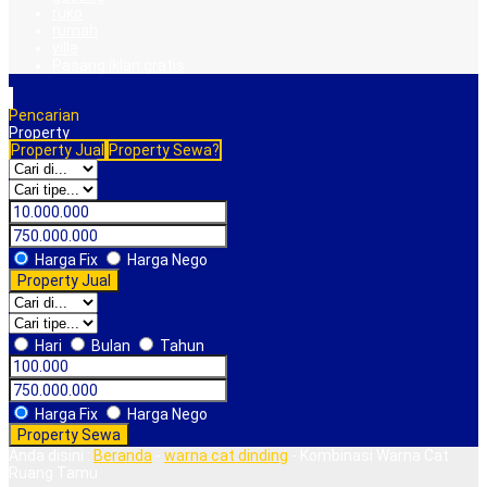
ruko
rumah
villa
Pasang iklan gratis
Pencarian
Property
Property Jual
Property Sewa?
Harga Fix
Harga Nego
Property Jual
Hari
Bulan
Tahun
Harga Fix
Harga Nego
Property Sewa
Anda disini :
Beranda
-
warna cat dinding
-
Kombinasi Warna Cat
Ruang Tamu