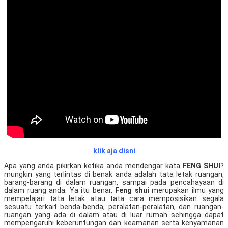
klik aja disni
Apa yang anda pikirkan ketika anda mendengar kata
FENG SHUI
?
mungkin yang terlintas di benak anda adalah tata letak ruangan,
barang-barang di dalam ruangan, sampai pada pencahayaan di
dalam ruang anda. Ya itu benar,
Feng shui
merupakan ilmu yang
mempelajari tata letak atau tata cara memposisikan segala
sesuatu terkait benda-benda, peralatan-peralatan, dan ruangan-
ruangan yang ada di dalam atau di luar rumah sehingga dapat
mempengaruhi keberuntungan dan keamanan serta kenyamanan