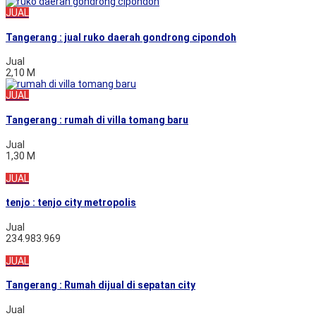
JUAL
Tangerang : jual ruko daerah gondrong cipondoh
Jual
2,10 M
JUAL
Tangerang : rumah di villa tomang baru
Jual
1,30 M
JUAL
tenjo : tenjo city metropolis
Jual
234.983.969
JUAL
Tangerang : Rumah dijual di sepatan city
Jual