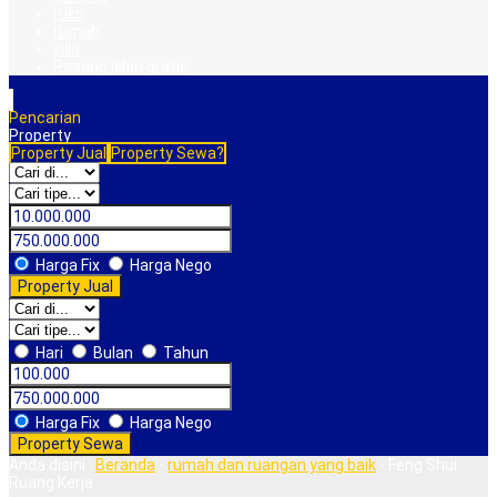
ruko
rumah
villa
Pasang iklan gratis
Pencarian
Property
Property Jual
Property Sewa?
Harga Fix
Harga Nego
Property Jual
Hari
Bulan
Tahun
Harga Fix
Harga Nego
Property Sewa
Anda disini :
Beranda
-
rumah dan ruangan yang baik
-
Feng Shui
Ruang Kerja