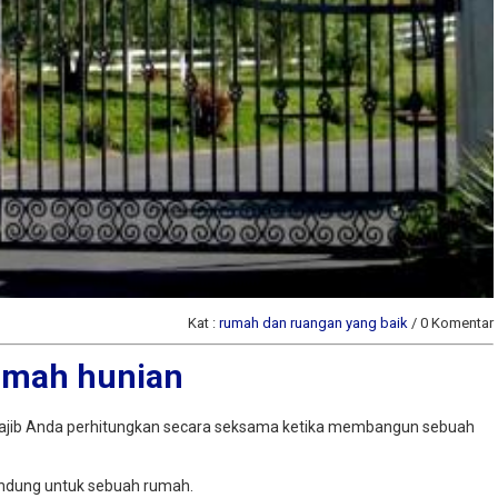
al ruko daerah
banten : Dijual Bengkel /
ndoh
Gudang di pinggir jalan ray
serang
2,10 M
Jual
Kat :
rumah dan ruangan yang baik
/ 0 Komentar
umah hunian
 wajib Anda perhitungkan secara seksama ketika membangun sebuah
lindung untuk sebuah rumah.