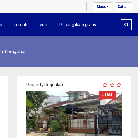
Masuk
Daftar
o
rumah
villa
Pasang iklan gratis
ut feng shui
Property Unggulan
JUAL