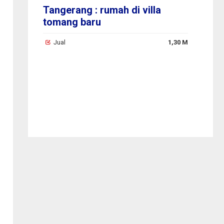
Tangerang : rumah di villa
tomang baru
Jual
1,30 M
ten
a
9,50 M
J