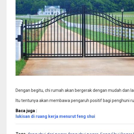
Dengan begitu, chi rumah akan bergerak dengan mudah dan la
Itu tentunya akan membawa pengaruh positif bagi penghuni r
Baca juga :
lukisan di ruang kerja menurut feng shui
Tags
:
feng shui dari pagar
,
feng shui pagar
,
Feng Shui Pagar