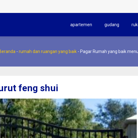
apartemen
gudang
ruk
Beranda
-
rumah dan ruangan yang baik
-
Pagar Rumah yang baik menur
rut feng shui