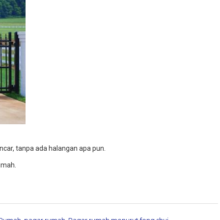
ncar, tanpa ada halangan apa pun.
umah.
 Rumah
,
pagar rumah
,
Pagar rumah menurut feng shui
,