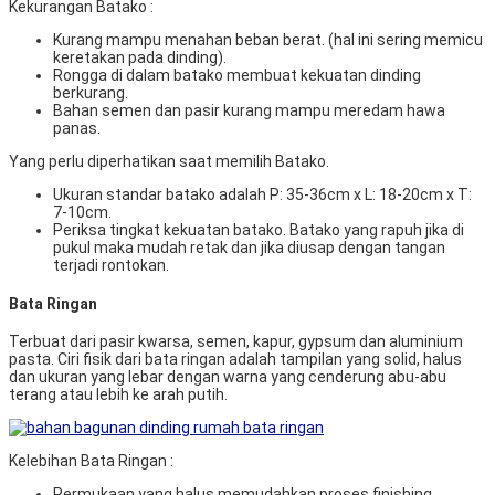
Kekurangan Batako :
Kurang mampu menahan beban berat. (hal ini sering memicu
keretakan pada dinding).
Rongga di dalam batako membuat kekuatan dinding
berkurang.
Bahan semen dan pasir kurang mampu meredam hawa
panas.
Yang perlu diperhatikan saat memilih Batako.
Ukuran standar batako adalah P: 35-36cm x L: 18-20cm x T:
7-10cm.
Periksa tingkat kekuatan batako. Batako yang rapuh jika di
pukul maka mudah retak dan jika diusap dengan tangan
terjadi rontokan.
Bata Ringan
Terbuat dari pasir kwarsa, semen, kapur, gypsum dan aluminium
pasta. Ciri fisik dari bata ringan adalah tampilan yang solid, halus
dan ukuran yang lebar dengan warna yang cenderung abu-abu
terang atau lebih ke arah putih.
Kelebihan Bata Ringan :
Permukaan yang halus memudahkan proses finishing.