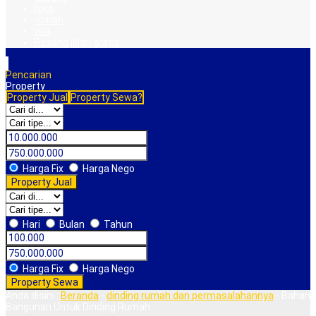
ruko
rumah
villa
Pasang iklan gratis
Pencarian
Property
Property Jual
Property Sewa?
Harga Fix
Harga Nego
Property Jual
Hari
Bulan
Tahun
Harga Fix
Harga Nego
Property Sewa
Anda disini :
Beranda
-
dinding rumah dan permasalahannya
-
Bahan
Bangunan Untuk Dinding Rumah