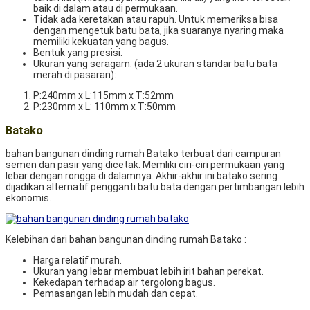
baik di dalam atau di permukaan.
Tidak ada keretakan atau rapuh. Untuk memeriksa bisa
dengan mengetuk batu bata, jika suaranya nyaring maka
memiliki kekuatan yang bagus.
Bentuk yang presisi.
Ukuran yang seragam. (ada 2 ukuran standar batu bata
merah di pasaran):
P:240mm x L:115mm x T:52mm
P:230mm x L: 110mm x T:50mm
Batako
bahan bangunan dinding rumah Batako terbuat dari campuran
semen dan pasir yang dicetak. Memliki ciri-ciri permukaan yang
lebar dengan rongga di dalamnya. Akhir-akhir ini batako sering
dijadikan alternatif pengganti batu bata dengan pertimbangan lebih
ekonomis.
Kelebihan dari bahan bangunan dinding rumah Batako :
Harga relatif murah.
Ukuran yang lebar membuat lebih irit bahan perekat.
Kekedapan terhadap air tergolong bagus.
Pemasangan lebih mudah dan cepat.