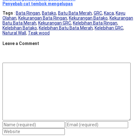
Penyebab cat tembok mengelupas
Tags
:
Bata Ringan
,
Batako
,
Batu Bata Merah
,
GRC
,
Kaca
,
Kayu
Olahan
,
Kekurangan Bata Ringan
,
Kekurangan Batako
,
Kekurangan
Batu Bata Merah
,
Kekurangan GRC
,
Kelebihan Bata Ringan
,
Kelebihan Batako
,
Kelebihan Batu Bata Merah
,
Kelebihan GRC
,
Natural Wall
,
Teak wood
Leave a Comment