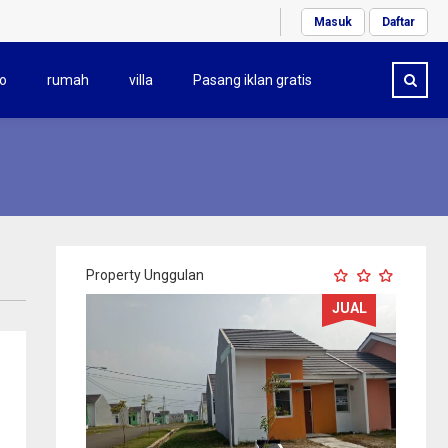
Masuk
Daftar
o
rumah
villa
Pasang iklan gratis
Property Unggulan
JUAL