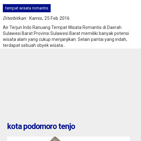
Tangerang : rumah di villa
tempat wisata romantis
tomang baru
Diterbitkan
: Kamis, 25 Feb 2016
Jual
Air Terjun Indo Ranuang Tempat Wisata Romantis di Daerah
odomoro tenjo
Sulawesi Barat Provinsi Sulawesi Barat memiliki banyak potensi
wisata alam yang cukup menjanjikan. Selain pantai yang indah,
terdapat sebuah obyek wisata...
271.502.001
kota podomoro tenjo