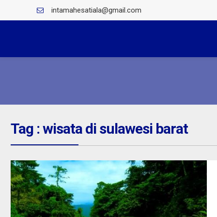
intamahesatiala@gmail.com
Tag : wisata di sulawesi barat