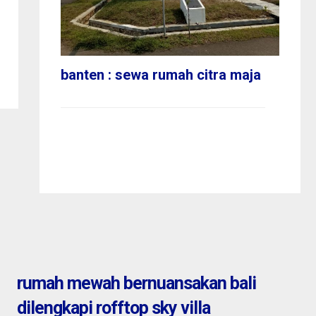
1,30 M
banten : sewa rumah citra maja
ten
J
rumah mewah bernuansakan bali
dilengkapi rofftop sky villa