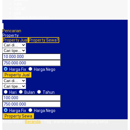
ruko
rumah
villa
Pasang iklan gratis
Pencarian
Property
Property Jual
Property Sewa?
Harga Fix
Harga Nego
Property Jual
Hari
Bulan
Tahun
Harga Fix
Harga Nego
Property Sewa
Anda disini :
Beranda
-
Tag : warna cat dinding ruang kerja