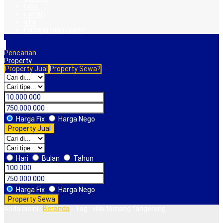
ruko
rumah
villa
Pasang iklan gratis
Pencarian
Property
Property Jual
Property Sewa?
Harga Fix
Harga Nego
Property Jual
Hari
Bulan
Tahun
Harga Fix
Harga Nego
Property Sewa
Anda disini :
Beranda
-
Tag : villa tomang tangerang