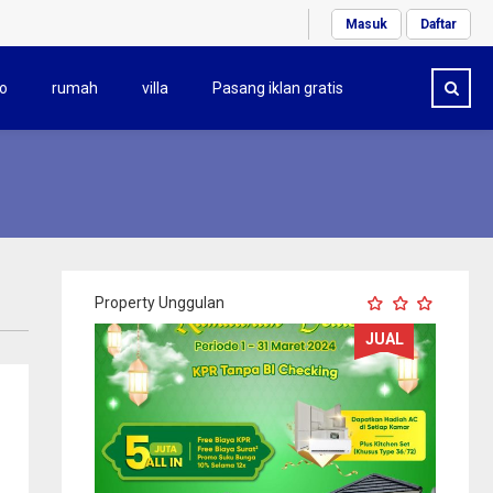
Masuk
Daftar
o
rumah
villa
Pasang iklan gratis
Property Unggulan
JUAL