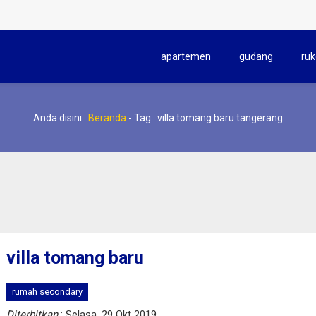
apartemen
gudang
ruk
Anda disini :
Beranda
-
Tag : villa tomang baru tangerang
villa tomang baru
rumah secondary
Diterbitkan
: Selasa, 29 Okt 2019