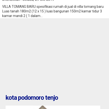
VILLA TOMANG BARU spesifikasi rumah di jual di villa tomang baru
Luas tanah 180m2 (12 x 15 ) luas bangunan 150m2 kamar tidur 3
kamar mandi 2 ( 1 dalam...
al ruko daerah
banten : Dijual Bengkel /
ndoh
Gudang di pinggir jalan ray
serang
2,10 M
Jual
kota podomoro tenjo