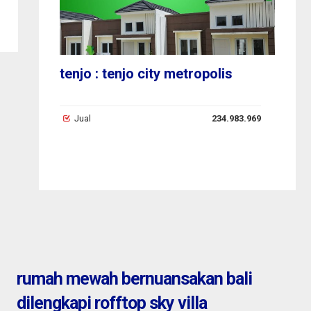
tenjo : tenjo city metropolis
Ta
a
se
9,50 M
Jual
234.983.969
J
rumah mewah bernuansakan bali
dilengkapi rofftop sky villa