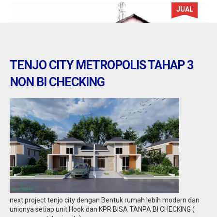
JUAL
TENJO CITY METROPOLIS TAHAP 3
NON BI CHECKING
banten : Dijual Bengkel / Gudang di pinggir
jalan raya serang
Jual
9,50 M
next project tenjo city dengan Bentuk rumah lebih modern dan
uniqnya setiap unit Hook dan KPR BISA TANPA BI CHECKING (