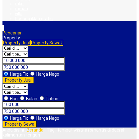
ruko
rumah
villa
Pasang iklan gratis
Pencarian
Property
Property Jual
Property Sewa?
Harga Fix
Harga Nego
Property Jual
Hari
Bulan
Tahun
Harga Fix
Harga Nego
Property Sewa
Anda disini :
Beranda
-
Tag : tempat wisata romantis di daerah
kalimantan tengah