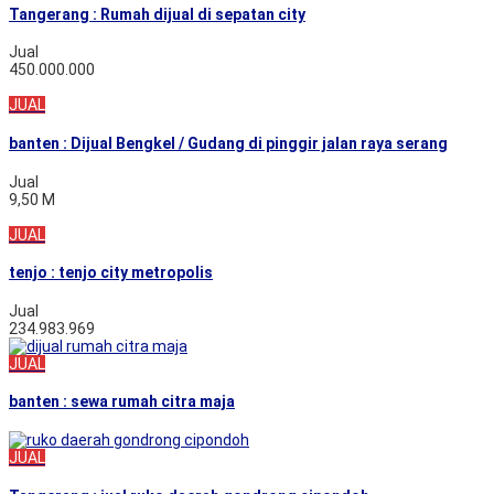
Tangerang : Rumah dijual di sepatan city
Jual
450.000.000
JUAL
banten : Dijual Bengkel / Gudang di pinggir jalan raya serang
Jual
9,50 M
JUAL
tenjo : tenjo city metropolis
Jual
234.983.969
JUAL
banten : sewa rumah citra maja
JUAL