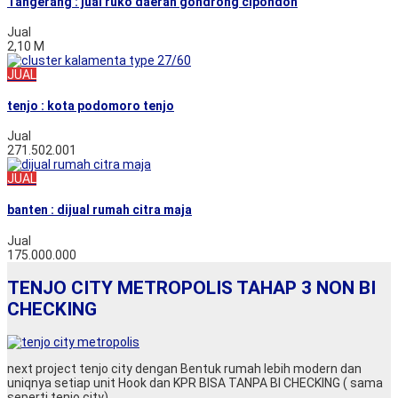
Tangerang : jual ruko daerah gondrong cipondoh
Jual
2,10 M
JUAL
tenjo : kota podomoro tenjo
Jual
271.502.001
JUAL
banten : dijual rumah citra maja
Jual
175.000.000
TENJO CITY METROPOLIS TAHAP 3 NON BI
CHECKING
next project tenjo city dengan Bentuk rumah lebih modern dan
uniqnya setiap unit Hook dan KPR BISA TANPA BI CHECKING ( sama
seperti tenjo city)