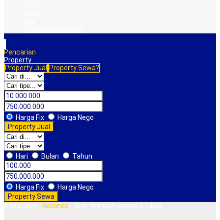
ruko
rumah
villa
Pasang iklan gratis
Pencarian
Property
Property Jual
Property Sewa?
Harga Fix
Harga Nego
Property Jual
Hari
Bulan
Tahun
Harga Fix
Harga Nego
Property Sewa
Anda disini :
Beranda
-
Tag : tempat wisata di Ubud