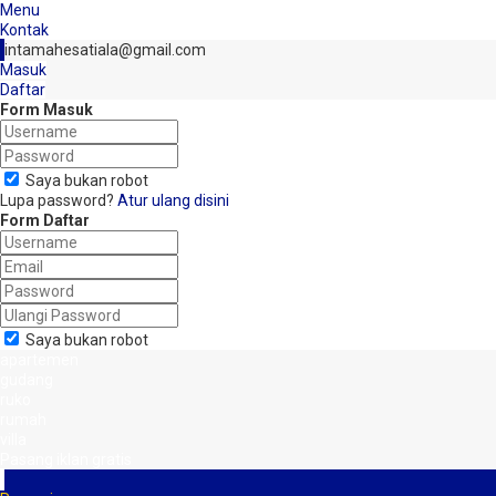
Menu
Kontak
intamahesatiala@gmail.com
Masuk
Daftar
Form Masuk
Saya bukan robot
Lupa password?
Atur ulang disini
Form Daftar
Saya bukan robot
apartemen
gudang
ruko
rumah
villa
Pasang iklan gratis