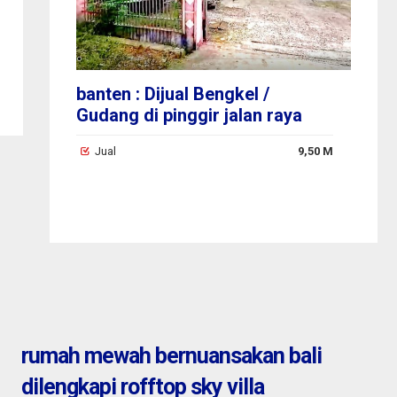
1,30 M
banten : Dijual Bengkel /
te
Gudang di pinggir jalan raya
serang
Jual
9,50 M
J
rumah mewah bernuansakan bali
dilengkapi rofftop sky villa