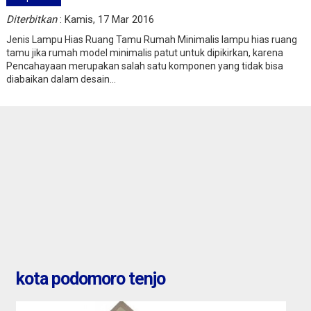
Tangerang : rumah di villa
Diterbitkan
: Kamis, 17 Mar 2016
tomang baru
Jenis Lampu Hias Ruang Tamu Rumah Minimalis lampu hias ruang
tamu jika rumah model minimalis patut untuk dipikirkan, karena
Jual
Pencahayaan merupakan salah satu komponen yang tidak bisa
 rumah citra maja
diabaikan dalam desain...
175.000.000
kota podomoro tenjo