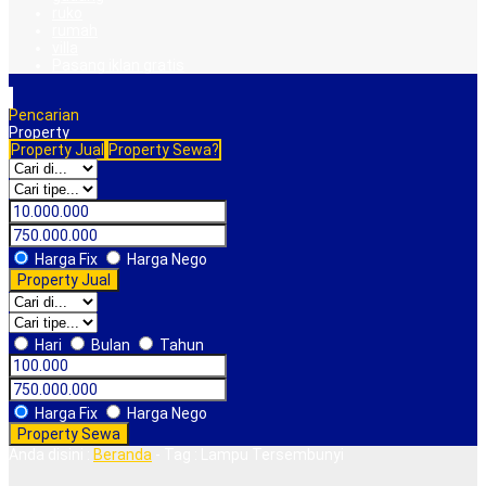
ruko
rumah
villa
Pasang iklan gratis
Pencarian
Property
Property Jual
Property Sewa?
Harga Fix
Harga Nego
Property Jual
Hari
Bulan
Tahun
Harga Fix
Harga Nego
Property Sewa
Anda disini :
Beranda
-
Tag : Lampu Tersembunyi