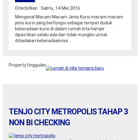
Diterbitkan
: Sabtu, 14 Mei 2016
Mengenal Macam Macam Jenis Kursi macam macam
jenis kursi yang berfungsi sebagai tempat duduk.
keberadaan kursi di dalam rumah kita hampir
dipastikan selalu ada dan tidak mungkin untuk
ditiadakan keberadaannya....
Property Unggulan
Tangerang : rumah di villa tomang baru
Jual
1,30 M
TENJO CITY METROPOLIS TAHAP 3
NON BI CHECKING