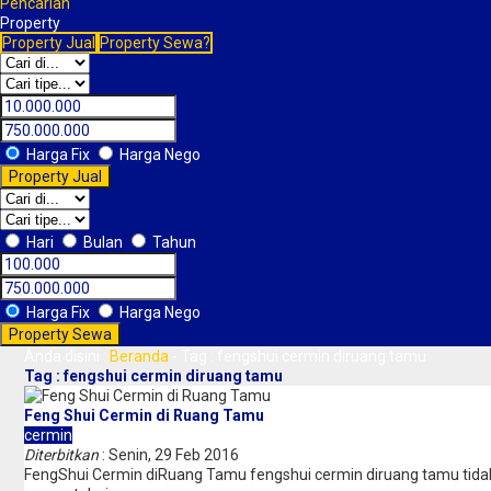
Pencarian
Property
Property Jual
Property Sewa?
Harga Fix
Harga Nego
Property Jual
Hari
Bulan
Tahun
Harga Fix
Harga Nego
Property Sewa
Anda disini :
Beranda
-
Tag : fengshui cermin diruang tamu
Tag : fengshui cermin diruang tamu
Feng Shui Cermin di Ruang Tamu
cermin
Diterbitkan
: Senin, 29 Feb 2016
FengShui Cermin diRuang Tamu fengshui cermin diruang tamu tidak t