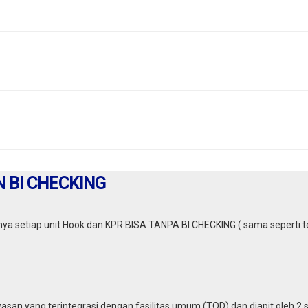
 BI CHECKING
nya setiap unit Hook dan KPR BISA TANPA BI CHECKING ( sama seperti te
san yang terintegrasi dengan fasilitas umum (TOD) dan diapit oleh 2 sta