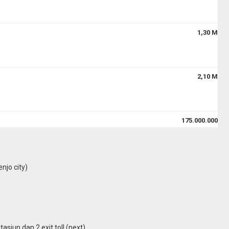
1,30 M
2,10 M
175.000.000
njo city)
siun dan 2 exit toll (next)