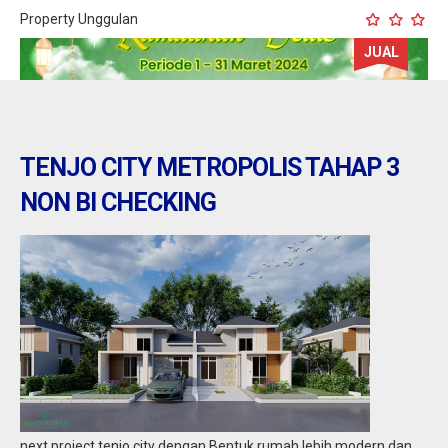
Property Unggulan
JUAL
TENJO CITY METROPOLIS TAHAP 3
NON BI CHECKING
tenjo : tenjo city metropolis
Jual
234.983.969
next project tenjo city dengan Bentuk rumah lebih modern dan