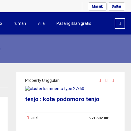
Masuk
Daftar
o
rumah
villa
Pasang iklan gratis
h
Property Unggulan
tenjo : kota podomoro tenjo
Jual
271.502.001