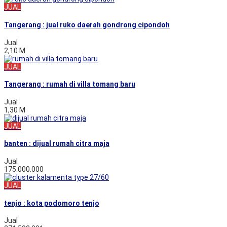
JUAL
Tangerang : jual ruko daerah gondrong cipondoh
Jual
2,10 M
JUAL
Tangerang : rumah di villa tomang baru
Jual
1,30 M
JUAL
banten : dijual rumah citra maja
Jual
175.000.000
JUAL
tenjo : kota podomoro tenjo
Jual