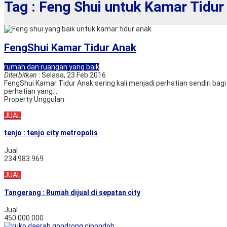
Tag : Feng Shui untuk Kamar Tidur
FengShui Kamar Tidur Anak
rumah dan ruangan yang baik
Diterbitkan
: Selasa, 23 Feb 2016
FengShui Kamar Tidur Anak sering kali menjadi perhatian sendiri b
perhatian yang...
Property Unggulan
JUAL
tenjo : tenjo city metropolis
Jual
234.983.969
JUAL
Tangerang : Rumah dijual di sepatan city
Jual
450.000.000