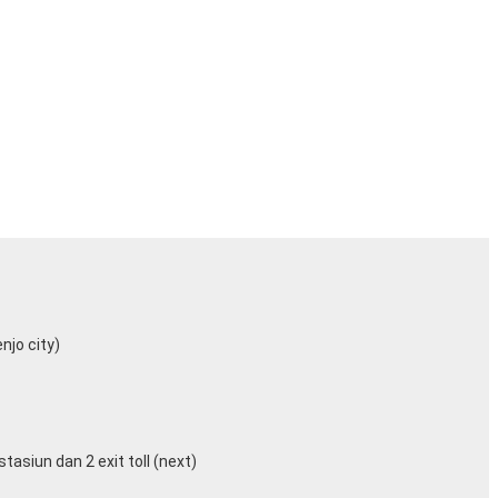
njo city)
asiun dan 2 exit toll (next)