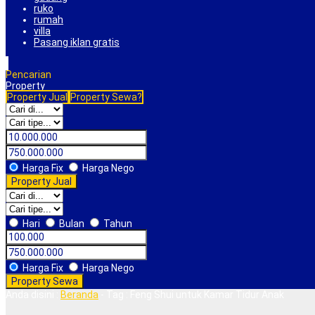
ruko
rumah
villa
Pasang iklan gratis
Pencarian
Property
Property Jual
Property Sewa?
Harga Fix
Harga Nego
Property Jual
Hari
Bulan
Tahun
Harga Fix
Harga Nego
Property Sewa
Anda disini :
Beranda
-
Tag : Feng Shui untuk Kamar Tidur Anak