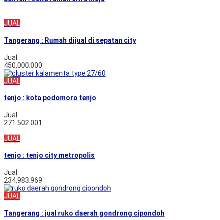
JUAL
Tangerang : Rumah dijual di sepatan city
Jual
450.000.000
JUAL
tenjo : kota podomoro tenjo
Jual
271.502.001
JUAL
tenjo : tenjo city metropolis
Jual
234.983.969
JUAL
Tangerang : jual ruko daerah gondrong cipondoh