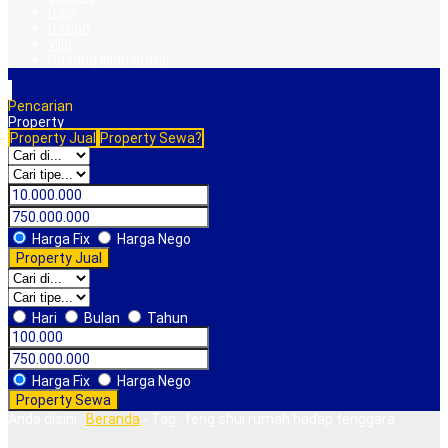
ruko
rumah
villa
Pasang iklan gratis
Pencarian
Property
Property Jual
Property Sewa?
Harga Fix
Harga Nego
Property Jual
Hari
Bulan
Tahun
Harga Fix
Harga Nego
Property Sewa
Anda disini :
Beranda
-
Tag : feng shui rumah hadap tenggara