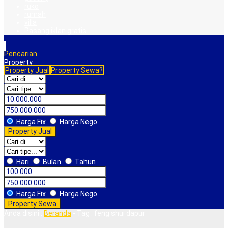
ruko
rumah
villa
Pasang iklan gratis
Pencarian
Property
Property Jual
Property Sewa?
Harga Fix
Harga Nego
Property Jual
Hari
Bulan
Tahun
Harga Fix
Harga Nego
Property Sewa
Anda disini :
Beranda
-
Tag : feng shui dapur