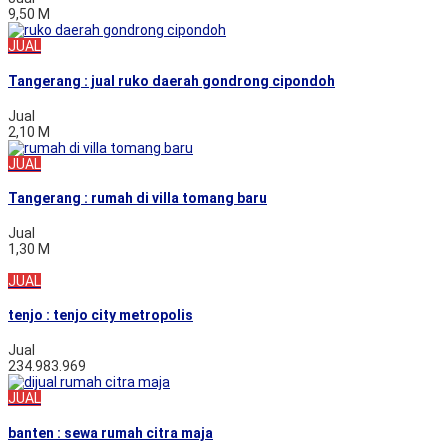
9,50 M
JUAL
Tangerang : jual ruko daerah gondrong cipondoh
Jual
2,10 M
JUAL
Tangerang : rumah di villa tomang baru
Jual
1,30 M
JUAL
tenjo : tenjo city metropolis
Jual
234.983.969
JUAL
banten : sewa rumah citra maja