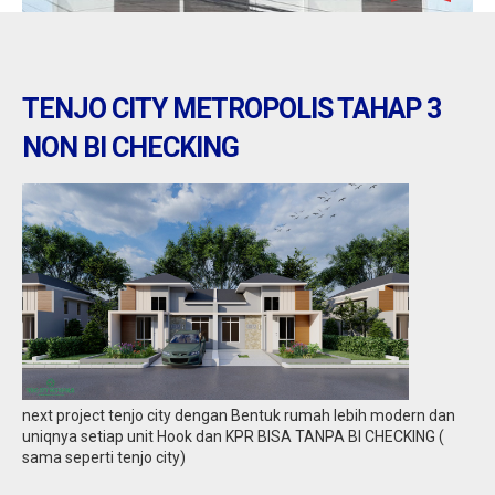
TENJO CITY METROPOLIS TAHAP 3
NON BI CHECKING
Tangerang : jual ruko daerah gondrong
cipondoh
Jual
2,10 M
next project tenjo city dengan Bentuk rumah lebih modern dan
uniqnya setiap unit Hook dan KPR BISA TANPA BI CHECKING (
sama seperti tenjo city)