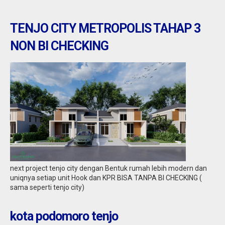
TENJO CITY METROPOLIS TAHAP 3
NON BI CHECKING
Tangerang : jual ruko daerah gondrong
cipondoh
Jual
2,10 M
next project tenjo city dengan Bentuk rumah lebih modern dan
uniqnya setiap unit Hook dan KPR BISA TANPA BI CHECKING (
sama seperti tenjo city)
kota podomoro tenjo