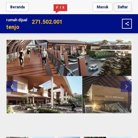
Beranda
Masuk
Daftar
F I X
rumah
dijual
271.502.001
tenjo